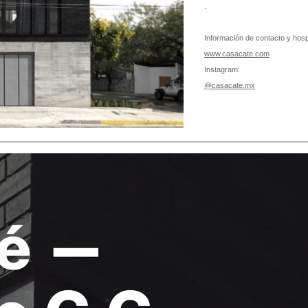
.
Información de contacto y hos
www.casacate.com
Instagram:
@casacate.mx