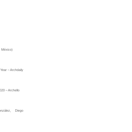
. México)
 Year – Archdaily
020 – Archello
onzález, Diego