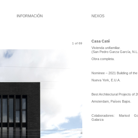
INFORMACIÓN
NEXOS
Casa Caté
1 of 69
Vivienda unifamiliar.
(San Pedro Garza García, N.L
Obra completa.
Nominee – 2021 Building of the
Nueva York, E.U.A.
Best Architectural Projects of 2
Amsterdam, Países Bajos.
Colaboradores: Marisol G
Galarza