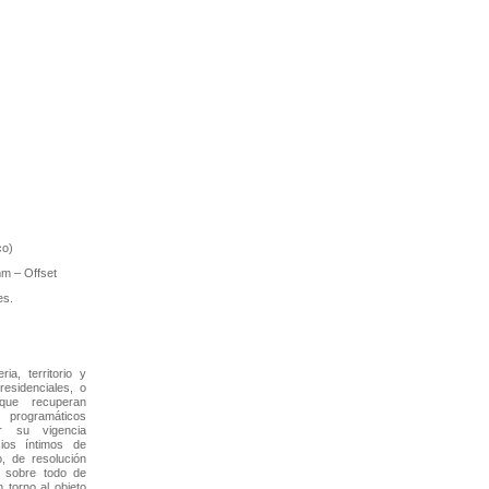
co)
m – Offset
es.
ia, territorio y
residenciales, o
 que recuperan
programáticos
ar su vigencia
cios íntimos de
o, de resolución
o sobre todo de
 torno al objeto