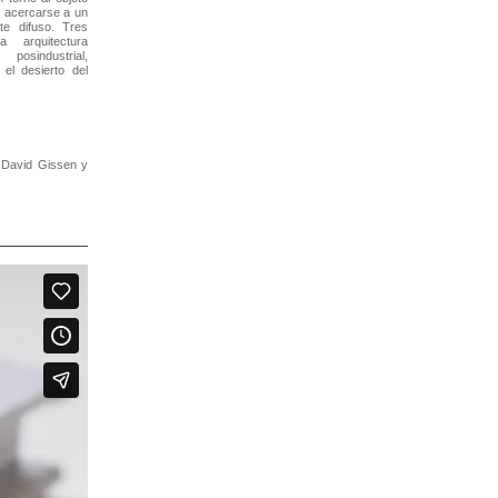
e acercarse a un
nte difuso. Tres
a arquitectura
posindustrial,
el desierto del
 David Gissen y