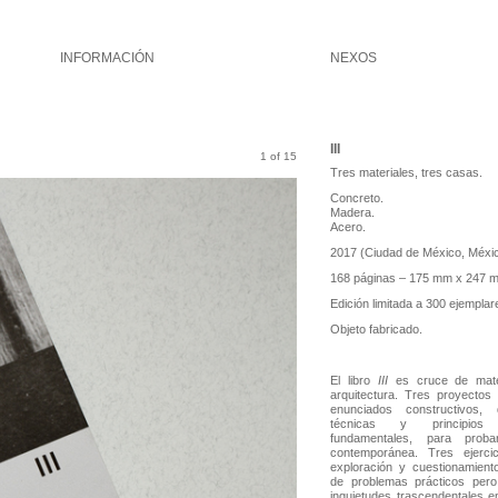
INFORMACIÓN
NEXOS
III
1 of 15
Tres materiales, tres casas.
Concreto.
Madera.
Acero.
2017 (Ciudad de México, Méxi
168 páginas – 175 mm x 247 m
Edición limitada a 300 ejemplar
Objeto fabricado.
El libro
III
es cruce de mater
arquitectura. Tres proyectos 
enunciados constructivos,
técnicas y principios 
fundamentales, para prob
contemporánea. Tres ejerci
exploración y cuestionamient
de problemas prácticos per
inquietudes trascendentales en