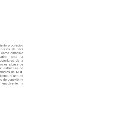
iento progresivo
vicios de fácil
a como embalaje
sarios para la
osteriores de la
ivo es a base de
: estructura de
 tableros de MDF
lantea el uso de
os de conexión y
 envolvente y