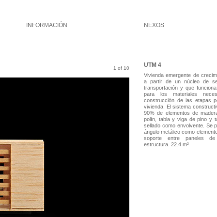
INFORMACIÓN
NEXOS
UTM 4
1 of 10
Vivienda emergente de crecim
a partir de un núcleo de ser
transportación y que funcion
para los materiales nece
construcción de las etapas p
vivienda. El sistema construct
90% de elementos de madera
polín, tabla y viga de pino y
sellado como envolvente. Se p
ángulo metálico como element
soporte entre paneles de
estructura. 22.4 m²